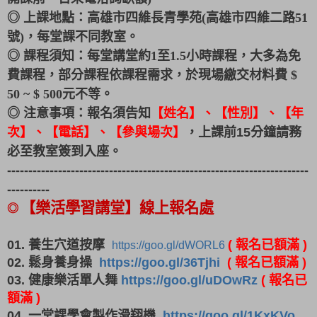
◎ 上課地點：高雄市四維長青學苑
(
高雄市四維二路
51
號
)
，每堂課不同教室。
◎ 課程須知：每堂講堂約
1
至
1.5
小時課程，大多為免
費課程，部分課程依課程需求，於現場繳交材料費
$
50 ~
$
500
元不等。
◎ 注意事項：報名須告知
【姓名】、【性別】、【年
次】、【電話】、【參與場次】
，上課前
15
分鐘請務
必至教室簽到入座。
---------------------------------------------------------------------
--
----------
◎
【樂活學習講堂】線上報名處
01. 養生穴道按摩
( 報名已額滿 )
https://goo.gl/dWORL6
02. 鬆身養身操
https://goo.gl/36Tjhi
( 報名已額滿 )
03. 健康樂活單人舞
https://goo.gl/uDOwRz
( 報名已
額滿 )
04. 一堂課學會製作滑翔機
https://goo.gl/1KxKVo