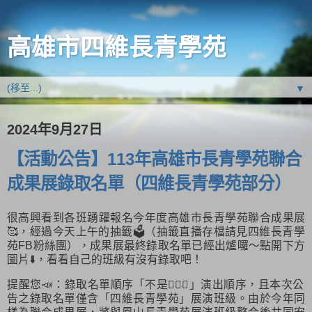
高雄市四維長青學苑
▼
2024年9月27日
【活動公告】113年高雄市長青學苑聯合
成果展錄取名單（四維長青學苑部分）
很高興看到各班踴躍報名今年度高雄市長青學苑聯合成果展
🥰，經過今天上午的抽籤🗳️（抽籤直播存檔請見四維長青學
苑FB粉絲團），成果展最終錄取名單已經出爐囉～點開下方
圖片⬇️，看看自己的班級有沒有錄取吧！
提醒您📣：錄取名單順序「不是🙅🏻‍♀️」演出順序，且本次公
告之錄取名單僅含「四維長青學苑」展演班級。由於今年同