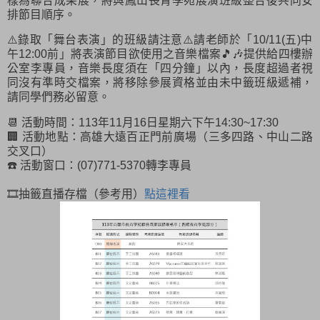
樣為聯合成果展，將與鳳山長青學苑展演班級整合後共同安
排節目順序。
⚠️錄取「舞台表演」的班級請注意⚠️請老師於「10/11(五)中
午12:00前」將表演節目欲使用之音樂檔案🎵🎶提供給四樓辦
公室李專員，音樂長度須在「四分鐘」以內，長度超過者視
同沒有準時交檔案，將移除參展資格並由未中籤班級遞補，
請同學們務必留意。
📆 活動時間：113年11月16日星期六下午14:30~17:30
🏢 活動地點：高雄大遠百正門前廣場（三多四路、中山二路
交叉口）
☎️ 活動窗口：(07)771-5370轉李專員
🎞️抽籤直播存檔（參考用）
點這裡看