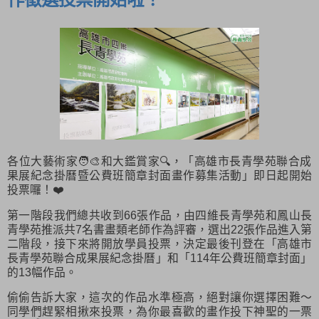
各位大藝術家🧑‍🎨和大鑑賞家🔍，「高雄市長青學苑聯合成
果展紀念掛曆暨公費班簡章封面畫作募集活動」即日起開始
投票囉！❤️
第一階段我們總共收到66張作品，由四維長青學苑和鳳山長
青學苑推派共7名書畫類老師作為評
審，選出22張作品進入第
二階段，接下來將開放學員投票，決定最後刊登在「高雄市
長青學苑聯合成果展紀念掛曆」和「114年公費班簡章封面」
的13幅作品。
偷偷告訴大家，這次的作品水準極高，絕對讓你選擇困難～
同學們趕緊相揪來投票，為你最喜歡的畫作投下神聖的一票