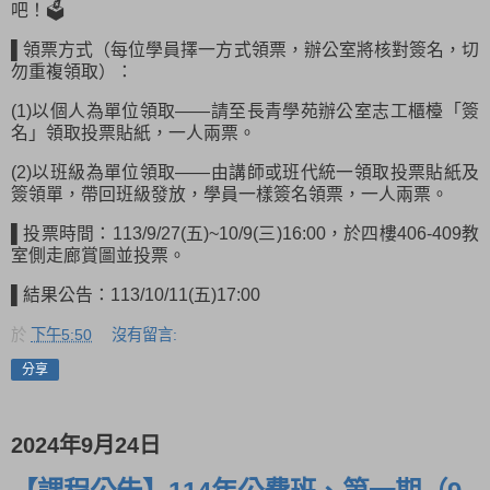
吧！🗳
▌領票方式（每位學員擇一方式領票，辦公室將核對簽名，切
勿重複領取）：
(1)以個人為單位領取——請至長青學苑辦公室志工櫃檯「簽
名」領取投票貼紙，一人兩票。
(2)以班級為單位領取——由講師或班代統一領取投票貼紙及
簽領單，帶回班級發放，學員一樣簽名領票，一人兩票。
▌投票時間：113/9/27(五)~10/9(三)16:00，於四樓406-409教
室側走廊賞圖並投票。
▌結果公告：113/10/11(五)17:00
於
下午5:50
沒有留言:
分享
2024年9月24日