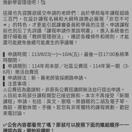
樂齡學習環境吧！🥰
這邊也先提醒欲遞交申請的老師們：由於學苑每年課程超過
三百門，在設計課程名稱和大綱時請務必展現「非您不可
🫵」的特色，才更能引起課審委員和學員的注意。申請課程
前也別忘了先詳讀「課程申請作業說明書」，進入系統後也
要仔細看過「教師管理辦法」，確認各種條件和規則，才能
盡可能避免後續可能產生的爭議喔！
▍申請時間：113/9/23(一)～10/4(五)，最後一日17:00系統準
時關閉。
▍申請類別：114年苑本部／社區公費班、114年第一期（3-
6月）樂活自費班
▍申請辦法：新、舊老師皆採網路申請。
▍注意事項：
⚠️公費班為邀請制，非原有公費班講師無法自行提出申請。
⚠️目前本苑部分課程類型已接近飽和，本次不再接受「新開
課程」申請，包括：英文、歌唱、樂器類的二胡及電子琴、
舞蹈、運動休閒、手機。若您有非常獨特的課程規劃，歡迎
來電討論。
✅公告內容都看完了嗎？那就可以按照下面的連結順序一一
確認內容，開始投課啦！