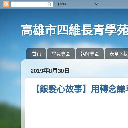
高雄市四維長青學
首頁
學員專區
講師專區
表單下載
2019年8月30日
【銀髮心故事】用轉念謙