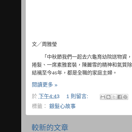
文／周雅瑩
「中秋節我們一起去六龜育幼院送物資，結
捲髮、一席素雅套裝，陳麗雪的精神和氣質
結褵至今
46
年，都是全職的家庭主婦。
閱讀更多 »
於
下午4:43
1 則留言:
標籤：
銀髮心故事
較新的文章