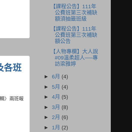
【課程公告】111年
公費班第三次補缺
額須抽籤班級
【課程公告】111年
公費班第三次補缺
額公告
【人物專欄】大人說
#09溫柔超人──專
訪梁雅婷
及各班
►
6月
(4)
►
5月
(4)
►
4月
(5)
編輯〉兩班報
►
3月
(8)
►
2月
(6)
►
1月
(2)