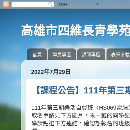
高雄市四維長青學
首頁
學員專區
講師專區
表單下載
2022年7月29日
【課程公告】111年第
111
年第三期樂活自費班〈
HS069
電腦
取名單請見下方圖片，未中籤的同學記
學請點選下方連結，確認想報名的班級