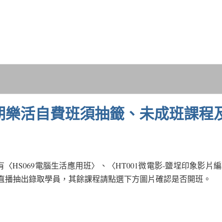
三期樂活自費班須抽籤、未成班課程
〈HS069電腦生活應用班〉、〈HT001微電影-鹽埕印象影片
透過FB直播抽出錄取學員，其餘課程請點選下方圖片確認是否開班。