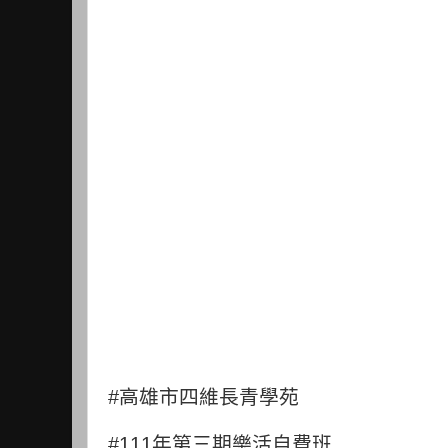
#
高雄市四維長青學苑
#111
年第三期樂活自費班