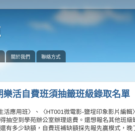
苑
關於我們
聯絡方式
三期樂活自費班須抽籤班級錄取名單
生活應用班〉、〈
HT001
微電影
-
鹽埕印象影片編輯
得抽空到學苑辦公室辦理退費。還想報名其他班級
還有多少缺額，自費班補缺額採先報先贏模式，晚