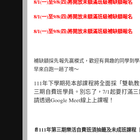
8/1(一)至9/8(四)將開放未額滿班級補缺額報名
8/1(一)至9/8(四)將開放未額滿班級補缺額報名
8/1(一)至9/8(四)將開放未額滿班級補缺額報名
補缺額採先報先贏模式，歡迎有興趣的同學到學苑
早來白跑一趟了唷～
111年下學期苑本部課程將全面採「雙軌
三期自費班學員。別忘了，7/1起要打滿
請透過Google Meet線上上課喔！
📄111年第三期樂活自費班須抽籤及未成班課程