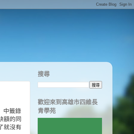
搜尋
歡迎來到高雄市四維長
〉中籤錄
青學苑
缺額的同
了就沒有