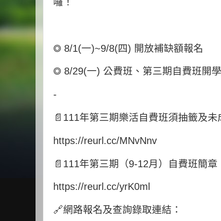
囉！
◎
8/1(
一
)~9/8(
四
)
開放補缺額報名
◎
8/29(
一
)
公費班、第三期自費班開
-
📄
111
年第三期樂活自費班須抽籤及未
https://reurl.cc/MNvNnv
📄
111
年第三期（
9-12
月）自費班簡章
https://reurl.cc/yrK0ml
🔗
網路報名及查詢錄取連結：