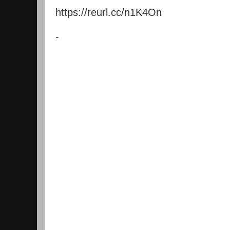
https://reurl.cc/n1K4On
-