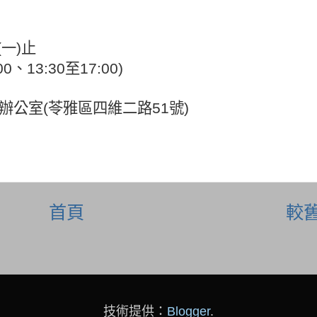
(
一
)
止
00
、
13:30
至
17:00)
辦公室
(
苓雅區四維二路
51
號
)
首頁
較
技術提供：
Blogger
.