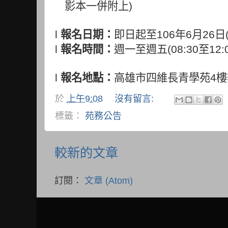
影本一併附上
)
l
報名日期：
即日起至
106
年
6
月
26
日
l
報名時間：
週一至週五
(08:30
至
12:
l
報名地點：
高雄市四維長青學苑
4
樓
於
上午9:08
沒有留言:
標籤：
苑務公告
較新的文章
訂閱：
文章 (Atom)