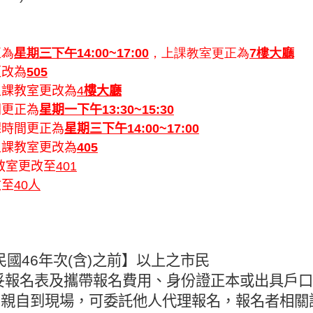
正為
星期三下午14:00~17:00
，上課教室更正為
7樓大廳
更改為
505
上課教室
更改為
4
樓大廳
間更正為
星期一下午13:30~15:30
課時間更正為
星期三下午14:00~17:00
上課教室更改為
4
05
客教室更改至
401
改至
40人
民國
46
年次
(
含
)
之前】以上之市民
妥報名表及攜帶報名費用、身份證正本或出具戶口
法親自到現場，可委託他人代理報名，報名者相關