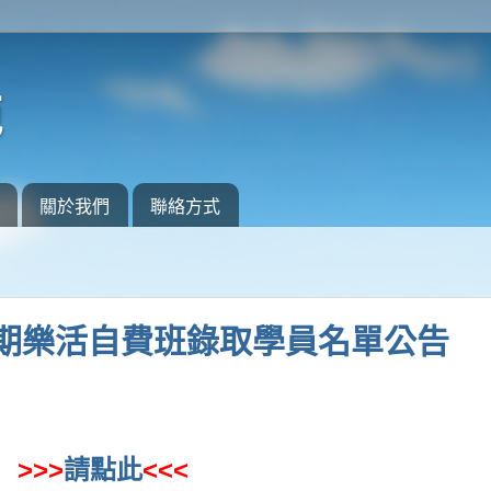
苑
關於我們
聯絡方式
期樂活自費班錄取學員名單公告
>>>
請點此
<<<