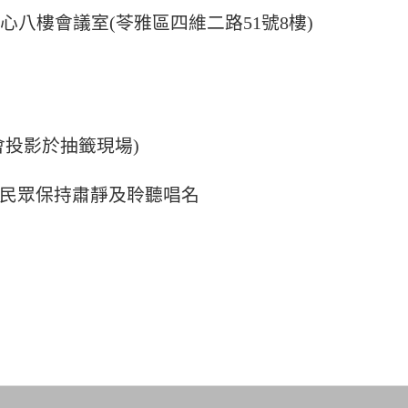
心八樓會議室
(
苓雅區四維二路
51
號
8
樓
)
會投影於抽籤現場
)
民眾保持肅靜及聆聽唱名