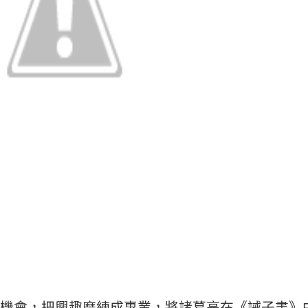
機會，把興趣磨練成專業，將
諸葛亮在《誡子書》