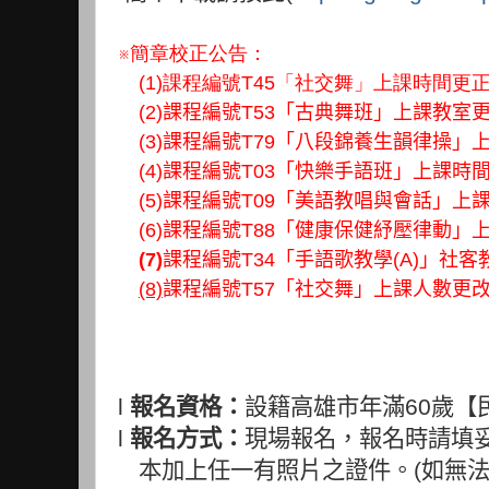
※簡章校正公告：
(1)課程編號T45「社交舞」上課時間更
(2)課程編號T53「古典舞班」
上課教室
(3)課程編號T79「八段錦養生韻律操」
(4)
課程編號T03「快樂手語
班」
上課時
(5)
課程編號T09「美語教唱與會話
」
上
(6)
課程編號T88「健康保健紓壓律動」
(7)
課程編號T34「手語歌教學(A)」社
(8)
課程編號T57「社交舞」上課人數更
l
報名資格：
設籍高雄市年滿
60
歲【
l
報名方式：
現場報名，報名時請填
本加上任一有照片之證件。
(
如無