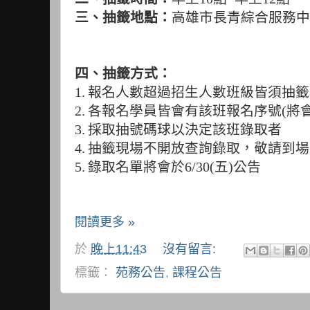
三、抽籤地點：
高雄市長青綜合服務中
四、抽籤方式：
1.
報名人數超過招生人數班級皆須抽籤
2.
各報名學員皆會有該班報名序號
(
將
3.
採取抽號碼球以決定該班錄取者
4.
抽籤現場不開放查詢錄取，敬請到場
5.
錄取名單將會於
6/30(
五
)
公告
閱讀更多 »
於
晚上11:43
沒有留言:
標籤：
苑務公告
,
課程公告