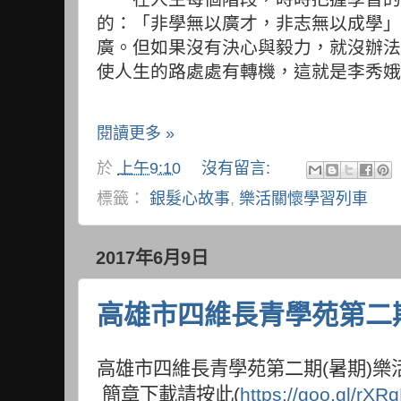
的：「非學無以廣才，非志無以成學」
廣。但如果沒有決心與毅力，就沒辦法
使人生的路處處有轉機，這就是李秀娥
閱讀更多 »
於
上午9:10
沒有留言:
標籤：
銀髮心故事
,
樂活關懷學習列車
2017年6月9日
高雄市四維長青學苑第二期
高雄市四維長青學苑第二期
(
暑期
)
樂
簡章下載請按此
(
https://goo.gl/rXR