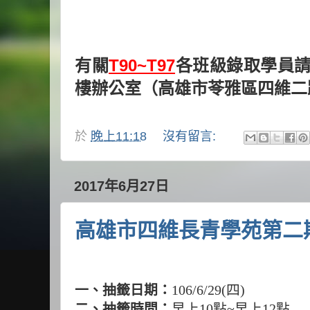
有關
T90~T97
各班級錄取學員
樓辦公室（高雄市苓雅區四維二
於
晚上11:18
沒有留言:
2017年6月27日
高雄市四維長青學苑第二
一、抽籤日期：
106/6/29(
四
)
二、抽籤時間：
早上
10
點
~
早上
12
點