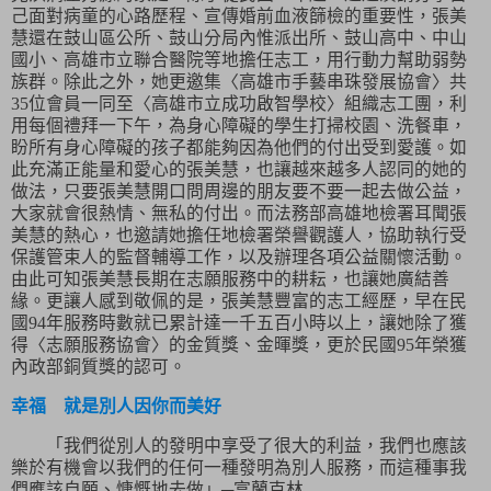
己面對病童的心路歷程、宣傳婚前血液篩檢的重要性，張美
慧還在鼓山區公所、鼓山分局內惟派出所、鼓山高中、中山
國小、高雄市立聯合醫院等地擔任志工，用行動力幫助弱勢
族群。除此之外，她更邀集〈高雄市手藝串珠發展協會〉共
35
位會員一同至〈高雄市立成功啟智學校〉組織志工團，利
用每個禮拜一下午，為身心障礙的學生打掃校園、洗餐車，
盼所有身心障礙的孩子都能夠因為他們的付出受到愛護。如
此充滿正能量和愛心的張美慧，也讓越來越多人認同的她的
做法，只要張美慧開口問周邊的朋友要不要一起去做公益，
大家就會很熱情、無私的付出。而法務部高雄地檢署耳聞張
美慧的熱心，也邀請她擔任地檢署榮譽觀護人，協助執行受
保護管束人的監督輔導工作，以及辦理各項公益關懷活動。
由此可知張美慧長期在志願服務中的耕耘，也讓她廣結善
緣。更讓人感到敬佩的是，張美慧豐富的志工經歷，早在民
國
94
年服務時數就已累計達一千五百小時以上，讓她除了獲
得〈志願服務協會〉的金質獎、金暉獎，更於民國
95
年榮獲
內政部銅質獎的認可。
幸福 就是別人因你而美好
「
我們從別人的發明中享受了很大的利益，我們也應該
樂於有機會以我們的任何一種發明為別人服務，而這種事我
們應該自願、慷慨地去做」─富蘭克林