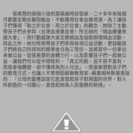
張美慧的兩個小孩約莫兩歲時就發病，二十多年來每個
月都要定期去醫院輸血，不斷運用社會血庫資源，為了讓孩
子們懂得「
取之於社會，用之於社會
」的觀念，她除了主動
帶孩子們去參與〈台灣血液基金會〉所主辦的「捐血績優表
揚大會」，用行動感謝大家定期捐血及協助辦理捐血活動。
除此之外，她也時常帶孩子們參與各項公益活動，更鼓勵孩
子們將自己所得到的獎學金分為三等份，並將其中一份拿出
來做公益。從張美慧的身體力行，以及影響孩子們一起做公
益，讓我們可以從中領悟到，「
真正的窮，並不是不富有，
而是身強體健，卻不懂得為別人付出
」。而張美慧對孩子們
的教育方式，也讓人不禁想起
蘇聯教育家─蘇霍姆林斯基曾說
的：「父母的愛應該是它能激發起孩子對周圍的世界，對人
所創造的一切關心，激發起她為人民服務的熱情」
。