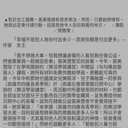
▲對於志工服務，張美慧總有很多想法，然而，只要她想得到，
她就必定會付諸行動，這就是她令人刮目相看的地方。 ﹝攝影
／周雅瑩﹞
「幸福不是別人為你付出多少，而是你願意付出更多」─
作家 女王
「我不想做大事，但我想讓身邊的人看到我在做公益，
然後跟著我一起做這些事」張美慧堅定的說著。今年，張美
慧除了在學苑開辦的〈樂活學習講堂〉中開設〈勾勾橡皮筋
達人〉課程，將所有材料免費供應給學員。更難能可貴的
是，今年中秋節她也邀請女兒陳郁淳、兒子陳融霆一同參與
〈高雄市四維長青學苑〉於〈高雄左營翠華園日照中心〉舉
辦的〈樂活學習講堂〉，而活動中所要使用到的材料，也都
全部由女兒跟兒子主動用自己的獎學金購買，並免費提供給
日照中心的長輩。談到花錢做公益張美慧會不會覺得捨不
得，她笑著說：「來參選〈高雄市四維長青學苑〉的樂活學
習大使，目的就是想將串珠的樂趣與更多人分享！所以不會
覺得捨不得，尤其看到他人的笑容和滿足的神情，就會覺得
一切都很值得！」而她也鼓勵更多人：「幫助別人量力就