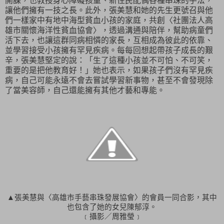
開課，也教授身心障礙孩童、新住民配偶各種串珠的手法，
讓他們擁有一技之長。此外，張美慧和她的先生更號召與他
們一樣家中有地中海型貧血小孩的家庭，共創〈社團法人高
雄市關懷海洋性貧血協會〉，透過溝通與陪伴，幫助病童們
活下去，也讓這群同病相憐的家長，互相成為彼此的依靠、
並學習接受小孩擁有罕見疾病。每每回想起帶孩子成長的艱
辛，張美慧堅定的說：
「生了這種小孩並不可怕、不可笑，
重要的是把他教育好！」
她也表示，如果孩子們沒有罕見疾
病，自己可能永遠不會去嘗試學習新事物，甚至不會發現除
了當美容師，自己還能擁有其他才藝和專能。
▲張美慧與〈高雄市手藝串珠發展協會〉的會員一同合影，其中
也包含了她的女兒陳郁淳。
﹝攝影／周雅瑩﹞