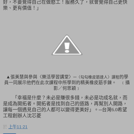
好，不要覺得自己在做憨工！服務久了，就會覺得自己更快
樂、更有價值！」
▲張美慧與參與〈樂活學習講堂〉─
的學
〈勾勾橡皮筋達人〉課程
員一同展示他們在此次課程中所學到的精美橡皮筋手鍊。 ﹝攝
影／何思穎﹞
「
幸福是什麼？未必是賺很多錢，未必是功成名就，而
是成為開拓者。開拓者是找到自己的道路，再幫別人開路，
讓每一個遇見自己的人都可以變得更美好
」。─
台灣
6.0
希望
工程創辦人沈芯菱
於
上午11:21