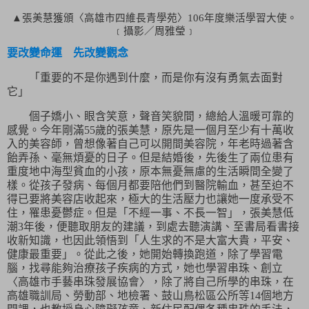
▲張美慧獲頒〈高雄市四維長青學苑〉
106
年度樂活學習大使。
﹝攝影／周雅瑩﹞
要改變命運 先改變觀念
「重要的不是你遇到什麼，而是你有沒有勇氣去面對
它」
個子嬌小、眼含笑意，聲音笑貌間，總給人溫暖可靠的
感覺。今年剛滿
55
歲的張美慧，原先是一個月至少有十萬收
入的美容師，曾想像著自己可以開間美容院，年老時過著含
飴弄孫、毫無煩憂的日子。但是結婚後，先後生了兩位患有
重度地中海型貧血的小孩，原本無憂無慮的生活瞬間全變了
樣。從孩子發病、每個月都要陪他們到醫院輸血，甚至迫不
得已要將美容店收起來，極大的生活壓力也讓她一度承受不
住，罹患憂鬱症。但是「
不經一事、不長一智
」，張美慧低
潮
3
年後，便聽取朋友的建議，到處去聽演講、至書局看書接
收新知識，也因此領悟到「
人生求的不是大富大貴，平安、
健康最重要
」。從此之後，她開始轉換跑道，除了學習電
腦，找尋能夠治療孩子疾病的方式，她也學習串珠、創立
〈高雄市手藝串珠發展協會〉，除了將自己所學的串珠，在
高雄職訓局、勞動部、地檢署、鼓山鳥松區公所等
14
個地方