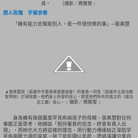
員。 ［攝影／周雅瑩﹞
授人玫瑰 手留余香
「擁有能力去幫助別人，是一件很快樂的事」─張美慧
▲張美慧與〈高雄市手藝串珠發展協會〉的會員一同至〈高雄市立成功啟
智學校〉打掃校園。他們身上所穿的背心，即是他們所共同成立的〈成功
﹝攝影／周雅瑩﹞
志工團〉背心。
身為擁有兩個重度罕見疾病孩子的母親，張美慧對任何
事都正面思考，她總說「
抱持著善的信念，終會有貴人出
現
」，而她也大方將這樣的理念，用行動力傳達給正深陷罕
見疾病壓力源的家庭。除了從民國
91
年起，透過演講分享自