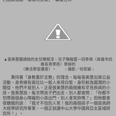
▲張美慧邀請她的女兒陳郁淳、兒子陳融霆一同參與〈高雄市四
維長青學苑〉舉辦的
〈樂活學習講堂〉。 ﹝攝影／何思穎﹞
秉持著「
身教重於言教
」的理念，每每張美慧出席公益
活動，身旁總有兩位比一般人來得白皙、身形較為圓潤的小
隨從，他們不是別人，正是張美慧的兩個擁有罕見疾病的小
孩。張美慧說，每次帶孩子們出去，別人都會問：「你都不
怕帶兩個身心障礙的小孩出門，別人會笑妳嗎？」但她都會
很驕傲的說：「我才不怕別人笑！我的兩個孩子一個是高師
大經學研究所畢業，一個正就讀中山大學中國與亞太區域研
究所！」。