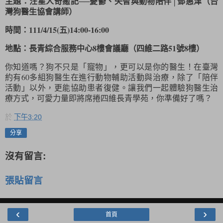
主題：汪星人奇癒記──憂鬱、失智與動物陪伴│鄧惠津（台
灣狗醫生協會講師）
時間：111/4/15(五)14:00-16:00
地點：長青綜合服務中心8樓會議廳（四維二路51號8樓）
你知道嗎？狗不只是「寵物」，更可以是你的醫生！在臺灣
約有60多組狗醫生在進行動物輔助活動與治療，除了「陪伴
活動」以外，更能協助患者復健。讓我們一起體驗狗醫生治
療方式，可愛力量即將席捲四維長青學苑，你準備好了嗎？
於
下午3:20
分享
沒有留言:
張貼留言
‹
›
首頁