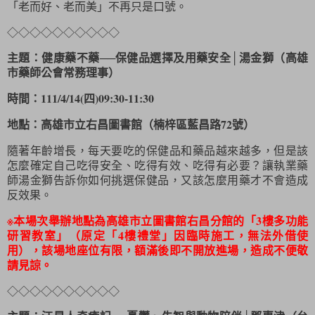
「老而好、老而美」不再只是口號。
◇
◇
◇
◇
◇
◇
◇
◇
◇
◇
主題：健康藥不藥──保健品選擇及用藥安全│湯金獅（高雄
市藥師公會常務理事）
時間：111/4/14(四)09:30-11:30
地點：高雄市立右昌圖書館（楠梓區藍昌路72號）
隨著年齡增長，每天要吃的保健品和藥品越來越多，但是該
怎麼確定自己吃得安全、吃得有效、吃得有必要？讓執業藥
師湯金獅告訴你如何挑選保健品，又該怎麼用藥才不會造成
反效果。
※本場次舉辦地點為高雄市立圖書館右昌分館的「3樓多功能
研習教室」（原定「4樓禮堂」因臨時施工，無法外借使
用），該場地座位有限，額滿後即不開放進場，造成不便敬
請見諒。
◇
◇
◇
◇
◇
◇
◇
◇
◇
◇