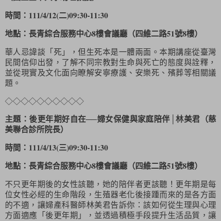
時間：111/4/12(二)09:30-11:30
地點：長青綜合服務中心8樓會議廳（四維二路51號8樓）
華人忌諱談「死」，但生死本是一體兩面。本期講座從臺灣
民間信仰出發，了解不同宗教對生命與死亡的態度與詮釋，
並從現實及文化面向瞭解安寧療護、安樂死、殯葬等相關議
題。
◇
◇
◇
◇
◇
◇
◇
◇
◇
◇
主題：後更年期好自在──婦女保健與家庭陪伴│林美君（慈
美聯合診所院長）
時間：111/4/13(三)09:30-11:30
地點：長青綜合服務中心8樓會議廳（四維二路51號8樓）
不只更年期後的女性該聽，她的陪伴者更該聽！更年期是每
位女性必經的生命階段，生殖器老化後接踵而來的是各方面
的不適，讓婦產科醫師林美君告訴你：該如何從生理與心理
方面適應「後更年期」，並透過積極手段提升生活品質，讓