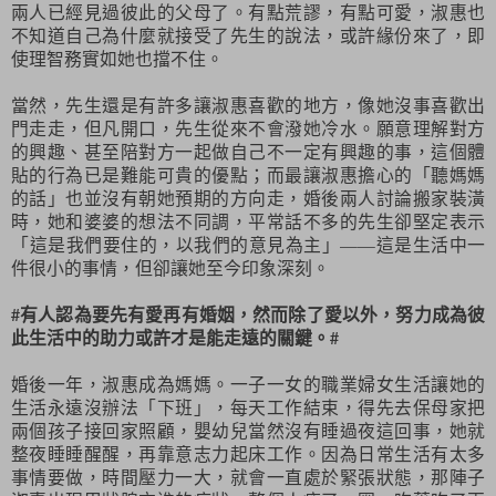
兩人已經見過彼此的父母了。有點荒謬，有點可愛，淑惠也
不知道自己為什麼就接受了先生的說法，或許緣份來了，即
使理智務實如她也擋不住。
當然，先生還是有許多讓淑惠喜歡的地方，像她沒事喜歡出
門走走，但凡開口，先生從來不會潑她冷水。願意理解對方
的興趣、甚至陪對方一起做自己不一定有興趣的事，這個體
貼的行為已是難能可貴的優點；而最讓淑惠擔心的「聽媽媽
的話」也並沒有朝她預期的方向走，婚後兩人討論搬家裝潢
時，她和婆婆的想法不同調，平常話不多的先生卻堅定表示
「這是我們要住的，以我們的意見為主」——這是生活中一
件很小的事情，但卻讓她至今印象深刻。
#有人認為要先有愛再有婚姻，然而除了愛以外，努力成為彼
此生活中的助力或許才是能走遠的關鍵。#
婚後一年，淑惠成為媽媽。一子一女的職業婦女生活讓她的
生活永遠沒辦法「下班」，每天工作結束，得先去保母家把
兩個孩子接回家照顧，嬰幼兒當然沒有睡過夜這回事，她就
整夜睡睡醒醒，再靠意志力起床工作。因為日常生活有太多
事情要做，時間壓力一大，就會一直處於緊張狀態，那陣子