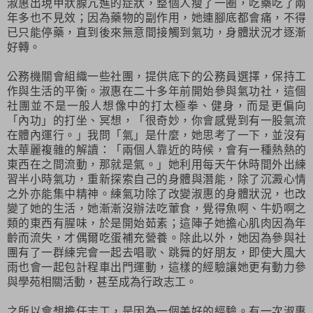
淑惠出現甲狀腺亢進的症狀，整個人瘦了一圈，吃藥吃了兩
年多也不見效；因為藥物的副作用，她連腳底都會痛，不得
已只能停藥，直到後來無意間接觸到氣功，身體狀況才逐漸
好轉。
公務機關會組織一些社團，提供底下的公務員選擇，保持工
作與生活的平衡。淑惠在二十多年前開始參與氣功社，這個
社團並不是一般人想像中的打太極拳、健身，而是更偏向
「內功」的打坐、冥想，「很奇妙，你會感覺到有一股氣流
在體內運行。」我問「氣」是什麼，她思考了一下，並沒有
太華麗複雜的解讀：「兩個人靠近的時候，會有一種熱熱的
東西在之間流動，那就是氣。」她利用每天午休時間外出練
習半小時氣功，重新探索自己的身體與潛能，除了沉澱心情
之外亦能集中精神。練氣功除了改變淑惠的身體狀況，也改
變了她的生活，她漸漸沒辦法吃葷食，覺得魚啊、牛奶啊之
類的東西有腥味，於是開始茹素；這陣子她擔心肌肉因為年
齡而流失，才偶爾吃蛋補充營養。除此以外，她因為參與社
團有了一群練完會一起去唱歌、跳舞的好朋友，即使大風大
雨也會一起包計程車出門運動，這樣的經驗讓她更有動力參
與學苑相關活動，甚至成為行政志工。
之所以會想擔任志工，是因為一個美好的經驗。有一次淑惠