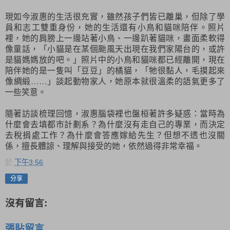
現如今淑惠的生活很充實，雖然孩子們皆已離巢，但除了學
員和志工雙重身份，她的生活還有小鳥和貓咪陪伴。照片
裡，她的肩膀上一邊站著小鳥、一邊趴著貓咪，畫面柔軟得
像童話，「小貓是在某個颱風天出現在我們家陽台的，或許
是貓媽媽放的吧。」照片中的小鳥和貓咪都已經離開，現在
陪伴她的是一隻叫「豆豆」的橘貓，「牠很黏人，毛摸起來
像綢緞……」談起動物家人，她原本就很溫柔的語氣更多了
一些笑意。
隨著訪談梳理回憶，淑惠腦袋裡也盤桓著許多疑惑：當時為
什麼會去填都市計劃系？為什麼沒有走自己的專業，而決定
去稅捐處工作？為什麼會答應嫁給先生？但想不透也沒關
係，擅長體諒、理解與接受的她，依然過得非常幸福。
於
下午3:56
分享
沒有留言:
張貼留言