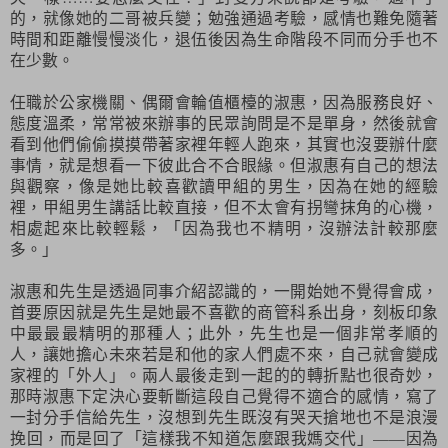
的，就像她的二哥被兵變；勉強通過考驗，感情也難免隨著
時間和距離慢慢淡化，退伍後因為生命階段不同而分手也不
在少數。
任職於公家機關、偶爾會輪值櫃檯的淑惠，因為服務良好、
態度溫柔，常常被來辦事的民眾詢問是不是單身，然後就會
看到他們偷偷摸摸帶著家裡年輕人跑來，其實也沒要辦什麼
事情，就是想看一下彼此合不合眼緣。但淑惠有自己的想法
與觀察，像是她比較喜歡讀甲組的男生，因為在她的經驗
裡，甲組男生講話比較直接，但不太會有拐彎抹角的心機，
相處起來比較輕鬆，「因為我也不精明，沒辦法計較那麼
多。」
淑惠和先生是透過同事介紹認識的，一開始她不覺得會成，
首要原因就是先生是她最不喜歡的商管科系出身，刻板印象
中最最最精明的那種人；此外，先生也是一個非常孝順的
人，讓她擔心未來若是和他的家人們處不來，自己就會變成
家裡的「外人」。兩人最後走到一起的的轉折點也很奇妙，
那時淑惠下定決心要斬斷這段自己覺得不適合的感情，寫了
一封分手信給先生，沒想到先生既沒有哭天搶地也不是浪漫
挽回，而是回了「這樣我不知道怎麼跟我媽交代」——因為