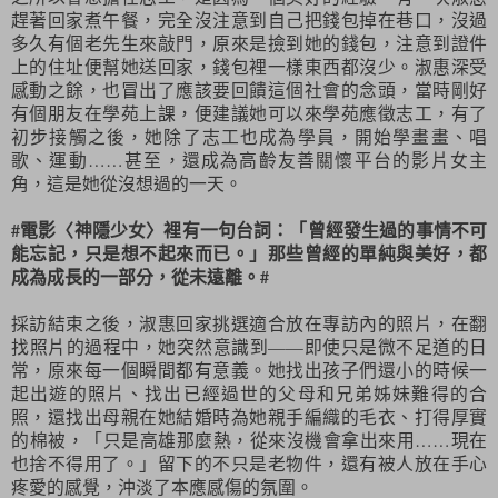
趕著回家煮午餐，完全沒注意到自己把錢包掉在巷口，沒過
多久有個老先生來敲門，原來是撿到她的錢包，注意到證件
上的住址便幫她送回家，錢包裡一樣東西都沒少。淑惠深受
感動之餘，也冒出了應該要回饋這個社會的念頭，當時剛好
有個朋友在學苑上課，便建議她可以來學苑應徵志工，有了
初步接觸之後，她除了志工也成為學員，開始學畫畫、唱
歌、運動……甚至，還成為高齡友善關懷平台的影片女主
角，這是她從沒想過的一天。
#電影〈神隱少女〉裡有一句台詞：「曾經發生過的事情不可
能忘記，只是想不起來而已。」那些曾經的單純與美好，都
成為成長的一部分，從未遠離。#
採訪結束之後，淑惠回家挑選適合放在專訪內的照片，在翻
找照片的過程中，她突然意識到——即使只是微不足道的日
常，原來每一個瞬間都有意義。她找出孩子們還小的時候一
起出遊的照片、找出已經過世的父母和兄弟姊妹難得的合
照，還找出母親在她結婚時為她親手編織的毛衣、打得厚實
的棉被，「只是高雄那麼熱，從來沒機會拿出來用……現在
也捨不得用了。」留下的不只是老物件，還有被人放在手心
疼愛的感覺，沖淡了本應感傷的氛圍。