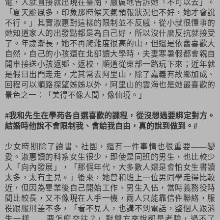
電，人就直接就出現在臺南，嚴厲地告訴她「不可以去」。
「夏天颱風多，印象那時候天氣預報狀況也不好，她才會說
不行。」其實淑惠對這樣的限制並不反感，從小就很懂事的
她知道家人的出發點都是為自己好，所以沒什麼反抗就接受
了。年歲漸長，她不再爬難度很高的山，但還是依舊喜歡大
自然，自己的小孩還在北部讀大學時，夫妻寒暑假都會親自
開車接送小孩返鄉、返校，順道從東部一路玩下來；近年就
是假日出門走走，尤其常去阿里山，除了嘉義有故鄉加成、
回程可以順路探望姊姊以外，阿里山的雲海也是她最喜歡的
景色之一：「美得不像人間，像仙境。」
#我和先生在學苑各自選喜歡的課程，從沒想過要綁定對方。
結婚時他說不會限制我、會給我自由，真的說到做到。#
少女時期除了讀書、社團，還有一件事情也很重要——戀
愛。淑惠讀的科系女生很少，即使是同班的男生，也比較少
人「向內發展」，「那個年代，大多數人還是會怕女生書讀
太多，太有主見。」後來，她曾和班上一位男同學走得比較
近，但因為畢業後自己開始工作、男生入伍，當時義務役時
間比較長，又不像現在人手一機，兩人只能靠信件聯絡，服
役跟服刑差不多，「看不見人，也講不到電話，整個人跟消
失一樣……要怎麼交往？」對雙方來說都是考驗，過不了