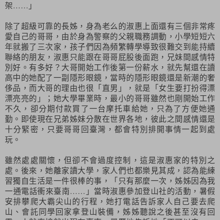
架……」
除了超級可靠的長姊，身為老么的淑惠上面還有三個非常疼
愛自己的哥哥，由於身為警察的父親職務調動，小學短短六
年就搬了三次家，孩子們因為頻繁轉學導致很難交到能持續
聯絡的朋友，淑惠只能跟在哥哥屁股後面跑，兄妹間感情特
別好。有多好？大哥開始工作後第一份薪水，就先幫還在讀
高中的她配了一副隱形眼鏡，當時的隱形眼鏡還是新潮的奢
侈品，而大哥的理由也很「直男」，就是「女生要打扮得漂
漂亮亮的」；她大學畢業時，最小的哥哥雖然也剛開始工作
不久，卻分期付款買了一台摩托車給她，只為了方便她通
勤。即使現在兄弟姊妹分散在世界各地，彼此之間感情還是
十分緊密，只要哥哥回臺灣，都會特別排開事情一起到處
玩。
雖然處處關懷，但卻不會過度控制，這是淑惠家的特別之
處。後來，她離家讀大學，家人們也都樂見其成，認為能練
習獨自生活是一件很棒的事，「只有那麼一次，姊姊因為我
一通電話衝來臺南……」當時淑惠參加登山社的活動，暑假
安排攀爬大霸尖山的行程，她打電話告訴家人自己要去爬
山、會託同學回家拿登山裝備，姊姊聽說之後甚至沒有回