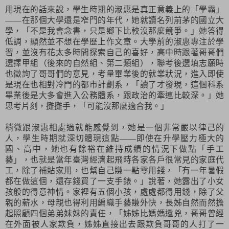
用現在的話來說，學生時期的淑惠是真正意義上的「學霸」
——在那個大學還是窄門的年代，她就讀名列前茅的國立大
學，「不是我會念書，只是鄉下比較沒那麼競爭。」她答得
低調，顯然並不想在學歷上作文章。大學前的淑惠專注於學
習，並沒有花太多時間探索自己的喜好，高中時跟著哥哥們
選擇甲組（後來的自然組、第二類組），聯考後選填志願時
也徵詢了哥哥們的意見，考量畢業後的就業狀況，進入即使
是現在也相對冷門的都市計劃系，「讀了才發現，這個科系
畢業後是大多會進入公務體系，跟政治的牽連比較深。」她
思考片刻，攤攤手，「可能沒那麼適合我。」
稍微跟淑惠相處過就能感覺到，她是一個非常嚴以律己的
人，學生時期就深切體現這點——即使在升學壓力極大的
國、高中，她也有餘裕在維持成績的情況下做點「手工
藝」，也就是當年臺灣經濟起飛時各家各戶很常見的家庭代
工，除了補貼家用，也幫自己賺一點零用錢，「有一年暑假
都在做這個，還存錢買了一支手錶。」說著，她露出了小女
孩般的得意神情。家裡有五個小孩，處處都得用錢，除了父
親的薪水，母親也得利用編織手藝賺外快，長姊自然而然擔
起照顧四個弟弟妹妹的責任，「姊姊比媽媽還兇，哥哥曾經
在外面被人家欺負，姊姊直接出去跟欺負哥哥的人打了一