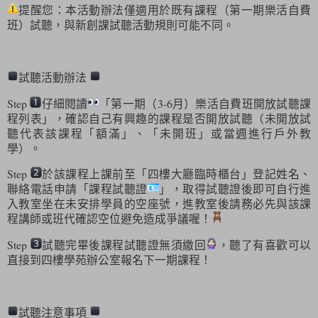
提醒您：本活動辦法僅適用於既有課程（第一期樂活自費
班）試聽，與新創課試聽活動規則可能不同。
試聽活動辦法
Step
仔細閱讀
「第一期（
3-6
月）樂活自費班開放試聽課
程列表」，確認自己有興趣的課程是否開放試聽（未開放試
聽代表該課程「額滿」、「未開班」或當週進行戶外教
學）。
Step
於該課程上課前至「四樓大廳臨時櫃台」登記姓名、
聯絡電話申請「課程試聽證
」，取得試聽證後即可自行進
入教室坐在未安排學員的空座號，進教室後請務必先與該課
程講師或班代確認空位避免造成爭議喔！
Step
試聽完畢後課程試聽證無須繳回
，聽了有喜歡可以
直接到四樓學苑辦公室報名下一期課程！
試聽注意事項