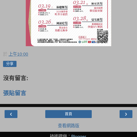
於
上午10:00
分享
沒有留言:
張貼留言
‹
›
首頁
查看網路版
技術提供：
Blogger
.