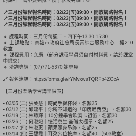
的課程千萬不要猶豫，慢了就沒有囉！👋
📍三月份課程報名時間：02/23(五)09:00，開放網路報名！
📍三月份課程報名時間：02/23(五)09:00，開放網路報名！
📍三月份課程報名時間：02/23(五)09:00，開放網路報名！
🔸 課程時間：三月份每週二、四下午13:30-15:30
🔸 上課地點：高雄市政府社會局長青綜合服務中心二樓210
教室
🔸 課程費用：免費（部分課程學員須自付材料費，請於課堂
中繳交）
🔸 洽詢專線：(07)771-5370 謝專員
🔗 報名連結：https://forms.gle/rYMvxwsTQRFp4ZCcA
【三月份樂活學習講堂課表】
▪ 03/05 (二) 張美慧｜時尚手提杯袋，名額25
▪ 03/12 (二) 邱建平｜你所不知道的「印度尼西亞」，名額30
▪ 03/19 (二) 林聰輝｜10分鐘學會吹奏卡祖笛，名額30
▪ 03/26 (二) 何淑妃｜慢活養生,基礎太極拳，名額25
▪ 03/07 (四) 朱淑惠｜蘋果隨身吊飾，名額25
▪ 03/14 (四) 王碧霞｜耳朶穴位按摩，名額40 （503教室）