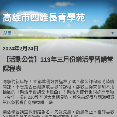
高雄市四維長青學苑
▼
2024年2月24日
【活動公告】113年三月份樂活學習講堂
課程表
同學們新年好！🙋‍♀️都準備好要返校了嗎？學苑課程即將陸續
開課，不管是否已經錄取喜歡的課程，都歡迎你來參加不用
抽籤的「樂活學習講堂👩🏻‍🏫」！樂活大使們也同步開學啦
～今年一樣在210教室與大家相見歡，報名前記得詳閱海報資
訊以免影響自身權益喔。😁
樂活學習講堂採網路報名，先報先贏，額滿為止。看到喜歡