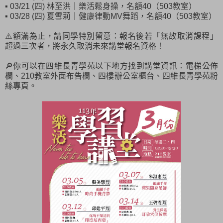
▪ 03/21 (四) 林至洪｜樂活鬆身操，名額40（503教室）
▪ 03/28 (四) 夏雪莉｜健康律動MV舞蹈，名額40（503教室）
⚠️額滿為止，請同學特別留意：報名後若「無故取消課程」
超過三次者，將永久取消未來講堂報名資格！
🔎你可以在四維長青學苑以下地方找到講堂資訊：電梯公佈
欄、210教室外面布告欄、四樓辦公室櫃台、四維長青學苑粉
絲專頁。